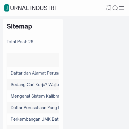
0
JURNAL INDUSTRI
Sitemap
Total Post: 26
Judul
Daftar dan Alamat Perusahaan Yang Berada Di kawasan Indu
Sedang Cari Kerja? Wajib Tahu Cara Kerja ATS Biar CV Kamu 
Mengenal Sistem Kalibrasi Alat Ukur Dunia Industri
Daftar Perusahaan Yang Berada di Kawasan Industri Cammo
Perkembangan UMK Batam dari Tahun ke Tahun [Update 20