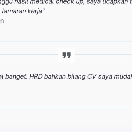
gu hasil medical check up, saya ucapkan t
lamaran kerja"
on
nal banget. HRD bahkan bilang CV saya mudah