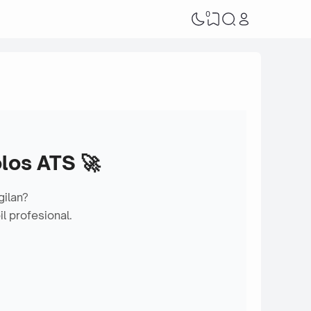
0
los ATS 🚀
gilan?
l profesional.