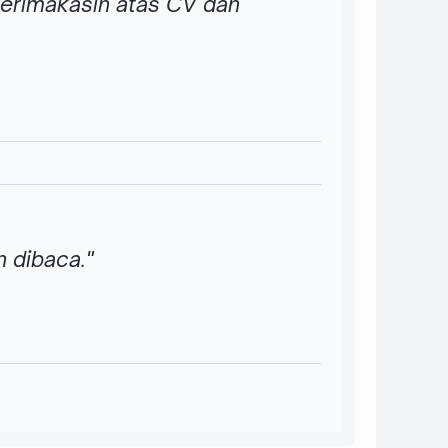
erimakasih atas CV dan
 dibaca."